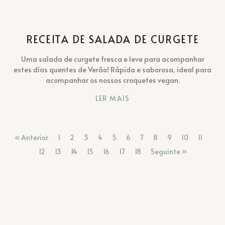
RECEITA DE SALADA DE CURGETE
Uma salada de curgete fresca e leve para acompanhar
estes dias quentes de Verão! Rápida e saborosa, ideal para
acompanhar os nossos croquetes vegan.
LER MAIS
« Anterior
1
2
3
4
5
6
7
8
9
10
11
12
13
14
15
16
17
18
Seguinte »